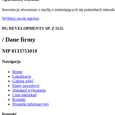
Inwestycja stworzona z myślą o zmieniających się potrzebach miesz
Wybierz swoje miejsce
PG DEVELOPMENTS SP. Z O.O.
/
Dane firmy
NIP 8133753010
Nawigacja
Home
Lokalizacja
Galeria zdjęć
Etapy inwestycji
Standard wykonania
Lista mieszkań
Kontakt
Prospekt informacyjny
Kontakt