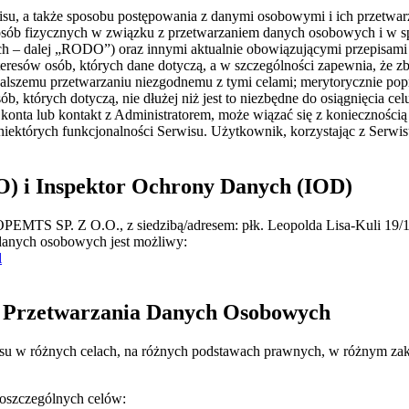
wisu, a także sposobu postępowania z danymi osobowymi i ich przetwa
 osób fizycznych w związku z przetwarzaniem danych osobowych i w 
ch – dalej „RODO”) oraz innymi aktualnie obowiązującymi przepisam
teresów osób, których dane dotyczą, a w szczególności zapewnia, że z
lszemu przetwarzaniu niezgodnemu z tymi celami; merytorycznie popr
, których dotyczą, nie dłużej niż jest to niezbędne do osiągnięcia cel
konta lub kontakt z Administratorem, może wiązać się z konieczności
 niektórych funkcjonalności Serwisu. Użytkownik, korzystając z Serwisu
) i Inspektor Ochrony Danych (IOD)
TS SP. Z O.O., z siedzibą/adresem: płk. Leopolda Lisa-Kuli 19/1.4
danych osobowych jest możliwy:
l
es Przetwarzania Danych Osobowych
 w różnych celach, na różnych podstawach prawnych, w różnym zakresi
poszczególnych celów: