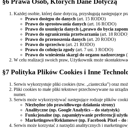
§6 Prawa Osób, Których Dane Dotyczą
Każdej osobie, której dane dotyczą, przysługują następujące
Prawo dostępu do danych
(art. 15 RODO)
Prawo do sprostowania danych
(art. 16 RODO)
Prawo do usunięcia danych („prawo do bycia zapo
Prawo do ograniczenia przetwarzania
(art. 18 RODO
Prawo do przenoszenia danych
(art. 20 RODO)
Prawo do sprzeciwu
(art. 21 RODO)
Prawo do cofnięcia zgody
(art. 7 ust. 3 RODO)
Prawo do wniesienia skargi do organu nadzorczego
(
W celu realizacji swoich praw, Użytkownik może skontaktować
§7 Polityka Plików Cookies i Inne Technol
Serwis wykorzystuje pliki cookies (tzw. „ciasteczka”) oraz m
Pliki cookies to małe pliki tekstowe przechowywane na urząd
numer.
Serwis może wykorzystywać następujące rodzaje plików cooki
Niezbędne (do prawidłowego działania strony)
Analityczne (np. Google Analytics – do statystyk)
Funkcjonalne (np. zapamiętywanie preferencji użyt
Marketingowe/Reklamowe (np. Facebook Pixel – do 
Serwis może korzystać z narzędzi analitycznych i marketingow