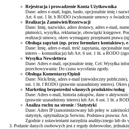
Rejestracja i prowadzenie Konta Użytkownika
Dane: adres e-mail, login, hasło, opcjonalnie imię i na
Art. 6 ust. 1 lit. b RODO (wykonanie umowy o świadcze
Realizacja Zamówień/Rezerwacji
Dane: Imię, nazwisko, adres dostawy, adres e-mail, num
płatności, wysyłka, reklamacje, obowiązki księgowe. P
realizacji umowy, okres wymagany przepisami prawa (np
Obsługa zapytań (np. przez formularz kontaktowy, e
Dane: Imię, adres e-mail, treść zapytania, opcjonalnie 
interes – komunikacja) lub Art. 6 ust. 1 lit. a RODO (z
Wysyłka Newslettera
Dane: Adres e-mail, opcjonalnie imię. Cel: Wysyłka inf
przechowywania: Do czasu wycofania zgody.
Obsługa Komentarzy/Opinii
Dane: Nick/Imię, adres e-mail (niewidoczny publicznie)
ust. 1 lit. f RODO (prawnie uzasadniony interes). Okre
Marketing bezpośredni własnych produktów/usług
Dane: Adres e-mail, historia zakupów, dane o aktywnośc
(prawnie uzasadniony interes) lub Art. 6 ust. 1 lit. a
Analiza ruchu na stronie / Statystyki
Dane: Adres IP (zanonimizowany lub pełny w zależności
statystyk, optymalizacja Serwisu. Podstawa prawna: Art.
Zgodnie z ustawieniami narzędzia analitycznego lub do 
Podanie danych osobowych jest z reguły dobrowolne, jednakż