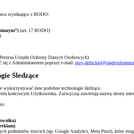
 prawa wynikające z RODO:
mnianym”)
(art. 17 RODO)
)
Prezesa Urzędu Ochrony Danych Osobowych)
 się z Administratorem poprzez e-mail:
przy-debickiej@pgdevelopment
ogie Śledzące
oże wykorzystywać inne podobne technologie śledzące.
zeniu końcowym Użytkownika. Zazwyczaj zawierają nazwę strony inter
es:
kownika)
reklam)
ych podmiotów trzecich (np. Google Analytics, Meta Pixel), które mo