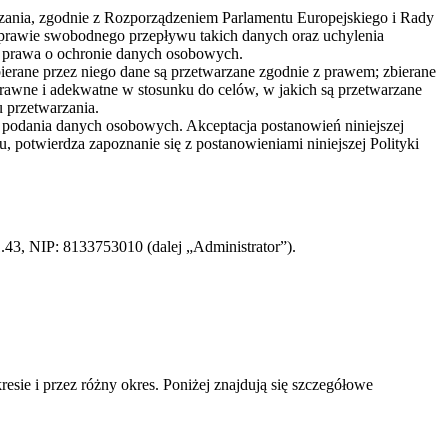
rzania, zgodnie z Rozporządzeniem Parlamentu Europejskiego i Rady
sprawie swobodnego przepływu takich danych oraz uchylenia
i prawa o ochronie danych osobowych.
bierane przez niego dane są przetwarzane zgodnie z prawem; zbierane
awne i adekwatne w stosunku do celów, w jakich są przetwarzane
u przetwarzania.
ą podania danych osobowych. Akceptacja postanowień niniejszej
, potwierdza zapoznanie się z postanowieniami niniejszej Polityki
3, NIP: 8133753010 (dalej „Administrator”).
e i przez różny okres. Poniżej znajdują się szczegółowe