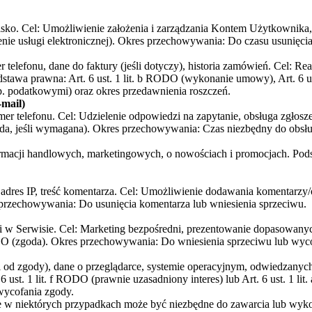
zwisko. Cel: Umożliwienie założenia i zarządzania Kontem Użytkownika
nie usługi elektronicznej). Okres przechowywania: Do czasu usunięcia
er telefonu, dane do faktury (jeśli dotyczy), historia zamówień. Cel
odstawa prawna: Art. 6 ust. 1 lit. b RODO (wykonanie umowy), Art. 6
. podatkowymi) oraz okres przedawnienia roszczeń.
-mail)
numer telefonu. Cel: Udzielenie odpowiedzi na zapytanie, obsługa zgłos
goda, jeśli wymagana). Okres przechowywania: Czas niezbędny do obsłu
ormacji handlowych, marketingowych, o nowościach i promocjach. Pods
, adres IP, treść komentarza. Cel: Umożliwienie dodawania komentarzy
s przechowywania: Do usunięcia komentarza lub wniesienia sprzeciwu.
i w Serwisie. Cel: Marketing bezpośredni, prezentowanie dopasowanych
 RODO (zgoda). Okres przechowywania: Do wniesienia sprzeciwu lub wyc
 od zgody), dane o przeglądarce, systemie operacyjnym, odwiedzanych
 6 ust. 1 lit. f RODO (prawnie uzasadniony interes) lub Art. 6 ust. 1 
wycofania zgody.
e w niektórych przypadkach może być niezbędne do zawarcia lub wyko