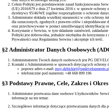
Celem Polityki jest przedstawienie zasad funkcjonowania Ser
(UE) 2016/679 z dnia 27 kwietnia 2016 r. w sprawie ochrony
dyrektywy 95/46/WE (ogólne rozporządzenie o ochronie dany
Administrator dokłada wszelkiej staranności w celu ochrony in
dla oznaczonych, zgodnych z prawem celów i niepoddawane da
oraz przechowywane w postaci umożliwiającej identyfikację osób
Korzystanie z Serwisu, w tym składanie zamówień, zakładanie 
Polityki jest dobrowolna, jednakże niezbędna do korzystania z
Prywatności oraz Regulaminu Serwisu i akceptuje ich treść.
§2 Administrator Danych Osobowych (ADO
Administratorem Twoich danych osobowych jest PG DEVELOPEM
Kontakt z Administratorem w sprawach dotyczących ochrony 
poprzez adres e-mail:
przy-debickiej@pgdevelopments.p
telefonicznie pod numerem: +48 668 899 196
§3 Podstawy Prawne, Cele, Zakres i Okr
Administrator przetwarza dane osobowe Użytkowników Serwisu
informacje na ten temat:
Szczegółowe informacje dotyczące przetwarzania danych dla 