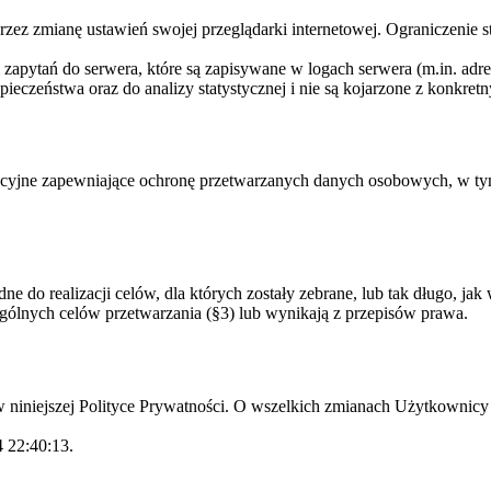
zez zmianę ustawień swojej przeglądarki internetowej. Ograniczenie 
zapytań do serwera, które są zapisywane w logach serwera (m.in. adres 
eczeństwa oraz do analizy statystycznej i nie są kojarzone z konkret
izacyjne zapewniające ochronę przetwarzanych danych osobowych, w ty
ne do realizacji celów, dla których zostały zebrane, lub tak długo, j
ólnych celów przetwarzania (§3) lub wynikają z przepisów prawa.
 niniejszej Polityce Prywatności. O wszelkich zmianach Użytkownicy 
4 22:40:13.